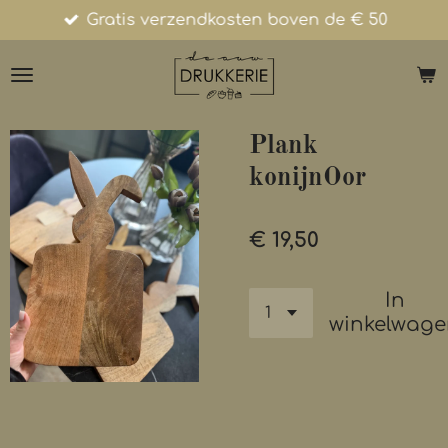
Gratis verzendkosten boven de € 50
Ga
direct
naar
de
hoofdinhoud
Plank
konijnOor
€ 19,50
In
winkelwag