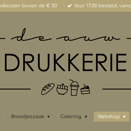
ndkosten boven de € 50
Voor 17:00 besteld, va
s
Broodjeszaak
Catering
Webshop