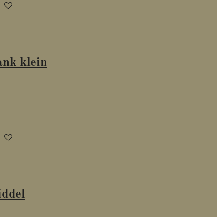
nk klein
iddel