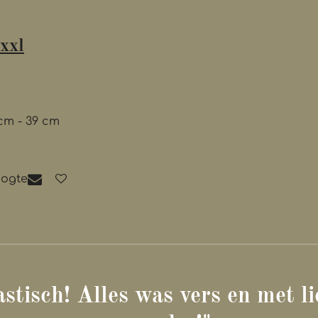
xxl
cm - 39 cm
oogte
astisch! Alles was vers en met li