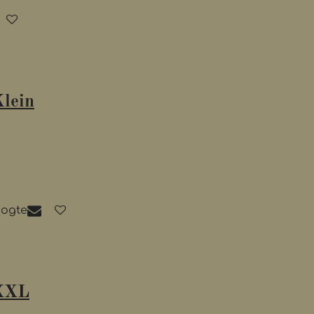
lein
oogte
 XXL