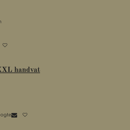
m
XXL handvat
oogte